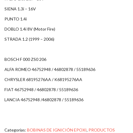
SIENA 1.3i – 16V
PUNTO 1.4i
DOBLO 1.4i 8V (Motor Fire)
STRADA 1.2 (1999 – 2006)
BOSCH F 000 ZS0 206
ALFA ROMEO 46752948 / 46802878 / 55189636
CHRYSLER 68195276AA / K68195276AA
FIAT 46752948 / 46802878 / 55189636
LANCIA 46752948 /46802878 / 55189636
Categorías:
BOBINAS DE IGNICIÓN EPOXI
,
PRODUCTOS