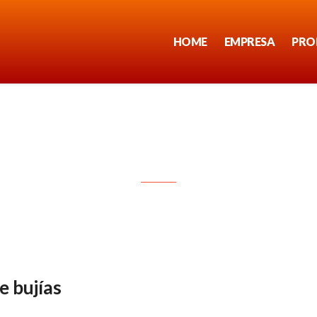
HOME
EMPRESA
PRO
Como controlar los cables de bujías
e bujías