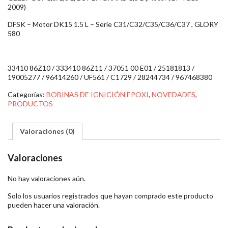
2009)
DFSK – Motor DK15 1.5 L – Serie C31/C32/C35/C36/C37 , GLORY
580
33410 86Z10 / 333410 86Z11 / 37051 00 E01 / 25181813 /
19005277 / 96414260 / UF561 / C1729 / 28244734 / 967468380
Categorías:
BOBINAS DE IGNICIÓN EPOXI
,
NOVEDADES
,
PRODUCTOS
Valoraciones (0)
Valoraciones
No hay valoraciones aún.
Solo los usuarios registrados que hayan comprado este producto
pueden hacer una valoración.