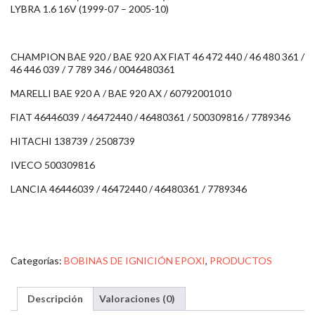
LYBRA 1.6 16V (1999-07 – 2005-10)
CHAMPION BAE 920 / BAE 920 AX FIAT 46 472 440 / 46 480 361 /
46 446 039 / 7 789 346 / 0046480361
MARELLI BAE 920 A / BAE 920 AX / 60792001010
FIAT 46446039 / 46472440 / 46480361 / 500309816 / 7789346
HITACHI 138739 / 2508739
IVECO 500309816
LANCIA 46446039 / 46472440 / 46480361 / 7789346
Categorías:
BOBINAS DE IGNICIÓN EPOXI
,
PRODUCTOS
Descripción
Valoraciones (0)