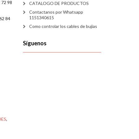
 72 98
CATALOGO DE PRODUCTOS
Contactanos por Whatsapp
1151340615
62 84
Como controlar los cables de bujías
Síguenos
DES
,