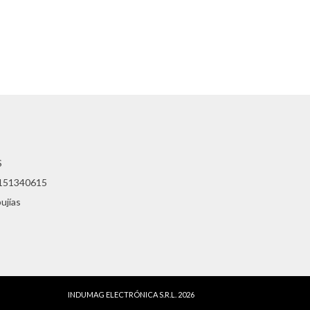
S
1151340615
ujías
INDUMAG ELECTRÓNICA S.R.L. 2026