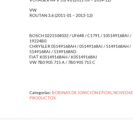
VW
ROUTAN 3.6 (2011-01 – 2013-12)
BOSCH 0221504032 / UF648 / C1791 / 105149168AI /
19224B0
CHRYSLER 05149168AH / 05149168AI / 5149168AH /
5149168AI / 5149168AD
FIAT K05149168AH / K05149168AI
VW 7B0 905 715 A / 7B0 905 715 C
Categorías:
BOBINAS DE IGNICIÓN EPOXI
,
NOVEDA
PRODUCTOS