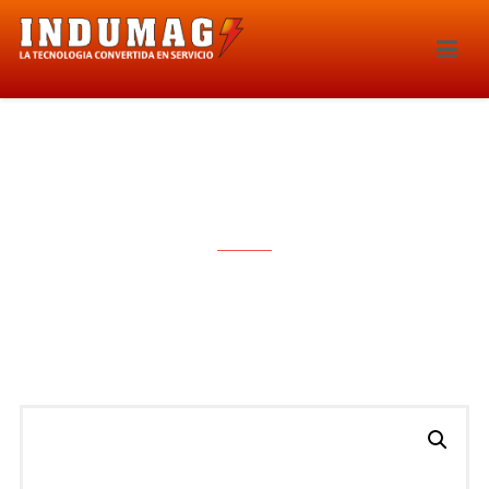
INYECTOR – 201IE-150698