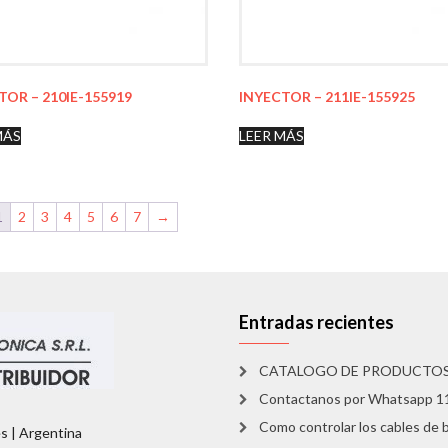
TOR – 210IE-155919
INYECTOR – 211IE-155925
MÁS
LEER MÁS
1
2
3
4
5
6
7
→
Entradas recientes
CATALOGO DE PRODUCTO
Contactanos por Whatsapp 
Como controlar los cables de b
es | Argentina