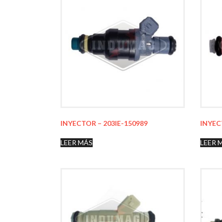
INYECTOR – 203IE-150989
INYEC
LEER MÁS
LEER 