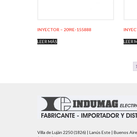
INYECTOR – 209IE-155888
INYEC
LEER MÁS
LEER 
Villa de Luján 2250 (1826) | Lanús Este | Buenos Air