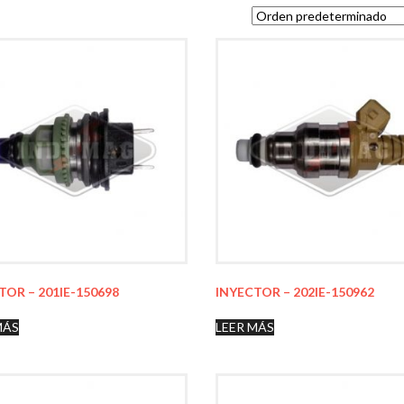
TOR – 201IE-150698
INYECTOR – 202IE-150962
MÁS
LEER MÁS