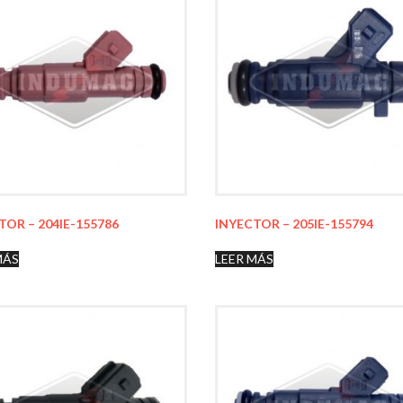
TOR – 204IE-155786
INYECTOR – 205IE-155794
MÁS
LEER MÁS