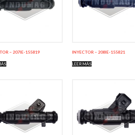
TOR – 207IE-155819
INYECTOR – 208IE-155821
MÁS
LEER MÁS