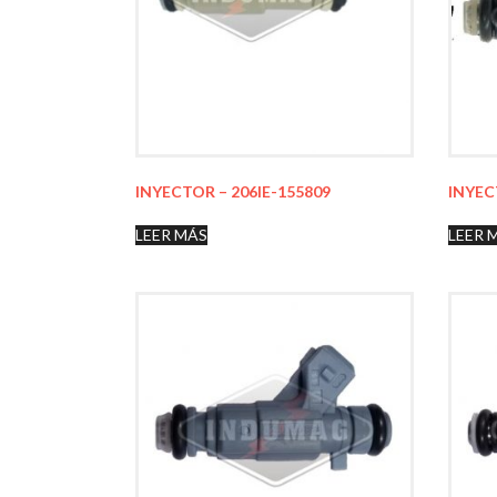
INYECTOR – 206IE-155809
INYEC
LEER MÁS
LEER 