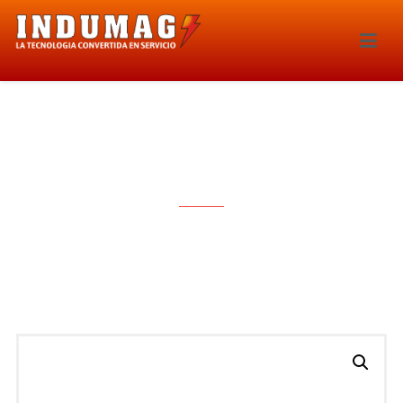
INYECTOR – 204IE-155786