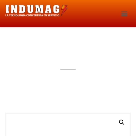
INYECTOR – 207IE-155819