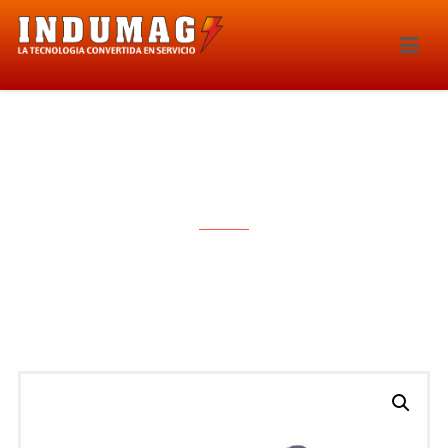
INYECTOR – 209IE-155888