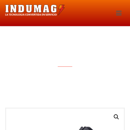
INYECTOR – 224IE-156399