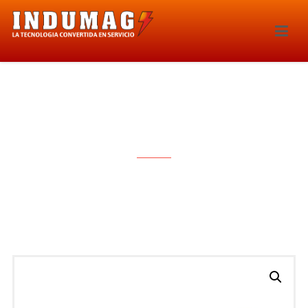
INYECTOR – 233IE-857056