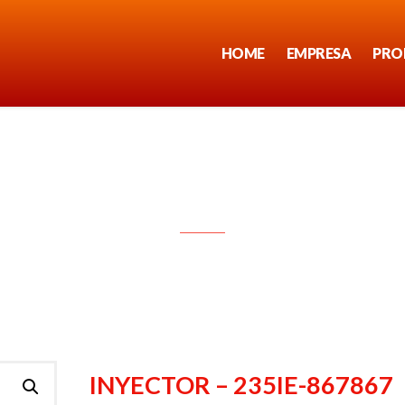
HOME
EMPRESA
PRO
INYECTOR – 235IE-867867
INYECTOR – 235IE-867867