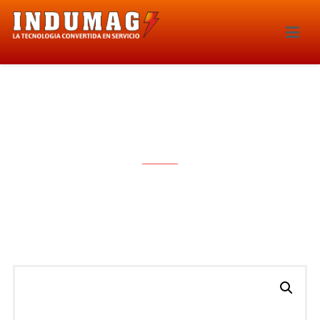
INYECTOR – 247IE-IWM52300