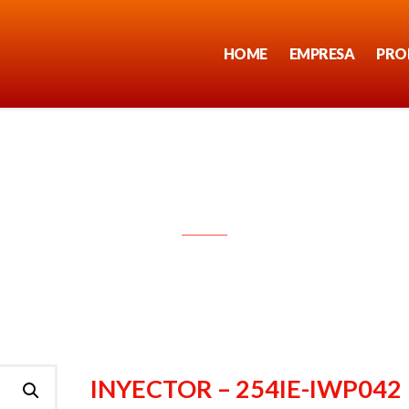
HOME
EMPRESA
PRO
INYECTOR – 254IE-IWP042
INYECTOR – 254IE-IWP042