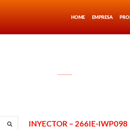
HOME
EMPRESA
PRO
INYECTOR – 266IE-IWP098
INYECTOR – 266IE-IWP098