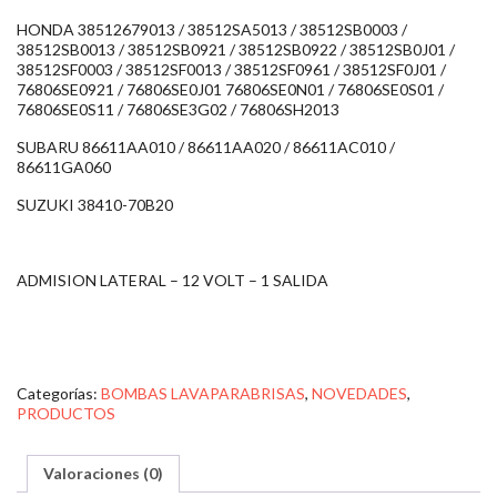
HONDA 38512679013 / 38512SA5013 / 38512SB0003 /
38512SB0013 / 38512SB0921 / 38512SB0922 / 38512SB0J01 /
38512SF0003 / 38512SF0013 / 38512SF0961 / 38512SF0J01 /
76806SE0921 / 76806SE0J01 76806SE0N01 / 76806SE0S01 /
76806SE0S11 / 76806SE3G02 / 76806SH2013
SUBARU 86611AA010 / 86611AA020 / 86611AC010 /
86611GA060
SUZUKI 38410-70B20
ADMISION LATERAL – 12 VOLT – 1 SALIDA
Categorías:
BOMBAS LAVAPARABRISAS
,
NOVEDADES
,
PRODUCTOS
Valoraciones (0)