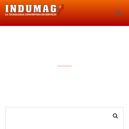
INYECTOR – 227IE-1984E0